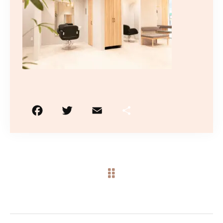
10:00〜19:00
（最終受付はメニューにより異なります）
火曜日定休/予約制
ご予約はこちら
F
T
E
共
a
w
m
有
c
it
ai
e
te
l
b
r
o
o