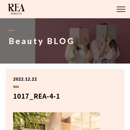
ABOUT
BLOG
Beauty BLOG
STAFF
STYLE
2022.12.22
MENU
1017_REA-4-1
ACCESS
03-6421-2751