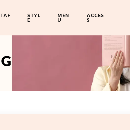
STAF
STYL
MEN
ACCES
F
E
U
S
OG