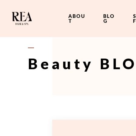
ABOU
BLO
T
G
Beauty BL