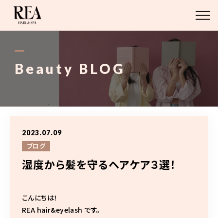
ABOUT
BLOG
Beauty BLOG
STAFF
STYLE
2023.07.09
MENU
ブログ
湿度から髪を守るヘアケア３選！
ACCESS
こんにちは！
03-6421-2751
REA hair&eyelash です。