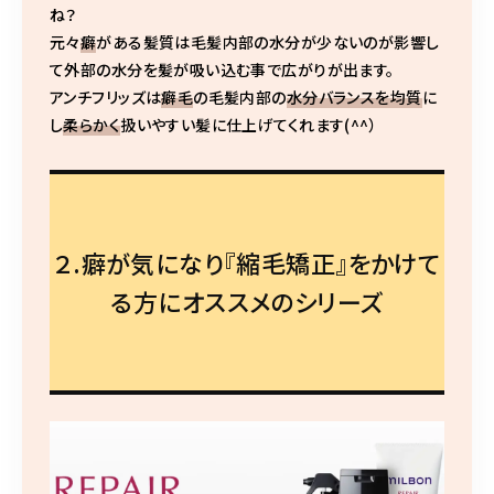
ね？
元々
癖
がある髪質は毛髪内部の水分が少ないのが影響し
て外部の水分を髪が吸い込む事で広がりが出ます。
アンチフリッズは
癖毛
の毛髪内部の
水分バランスを均質
に
し
柔らかく
扱いやすい髪に仕上げてくれます(^^）
２.癖が気になり『縮毛矯正』をかけて
る方にオススメのシリーズ