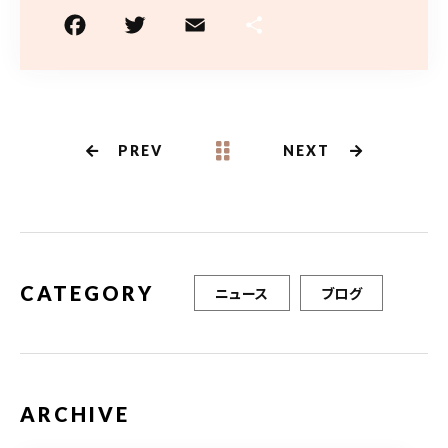
F
T
E
共
a
w
m
有
c
it
ai
e
te
l
b
r
PREV
NEXT
o
o
k
CATEGORY
ニュース
ブログ
ARCHIVE