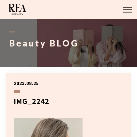
ABOUT
BLOG
Beauty BLOG
STAFF
STYLE
2023.08.25
MENU
IMG_2242
ACCESS
03-6421-2751