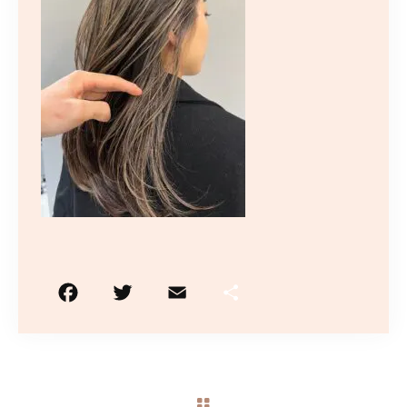
10:00〜19:00
（最終受付はメニューにより異なります）
火曜日定休/予約制
ご予約はこちら
F
T
E
共
a
w
m
有
c
it
ai
e
te
l