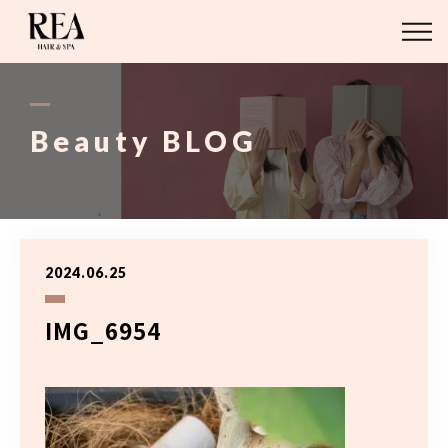
ABOUT
BLOG
Beauty BLOG
STAFF
STYLE
2024.06.25
MENU
IMG_6954
ACCESS
03-6421-2751