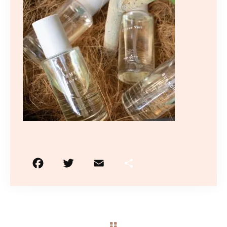
10:00〜19:00
（最終受付はメニューにより異なります）
火曜日定休/予約制
ご予約はこちら
F
T
E
共
a
w
m
有
c
it
ai
e
te
l