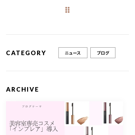
e
te
l
b
r
o
o
k
CATEGORY
ニュース
ブログ
ARCHIVE