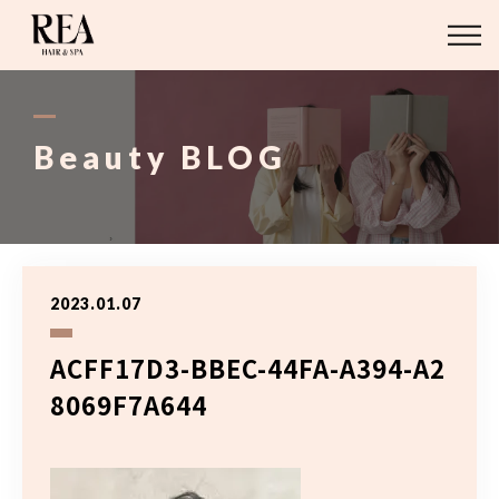
ABOUT
BLOG
Beauty BLOG
STAFF
STYLE
2023.01.07
MENU
ACFF17D3-BBEC-44FA-A394-A2
ACCESS
8069F7A644
03-6421-2751