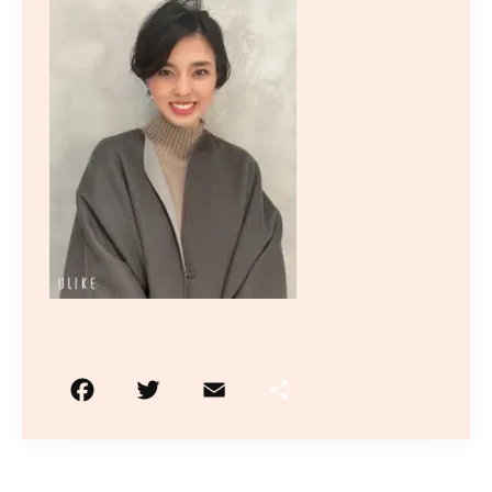
10:00〜19:00
（最終受付はメニューにより異なります）
火曜日定休/予約制
ご予約はこちら
F
T
E
共
a
w
m
有
c
it
ai