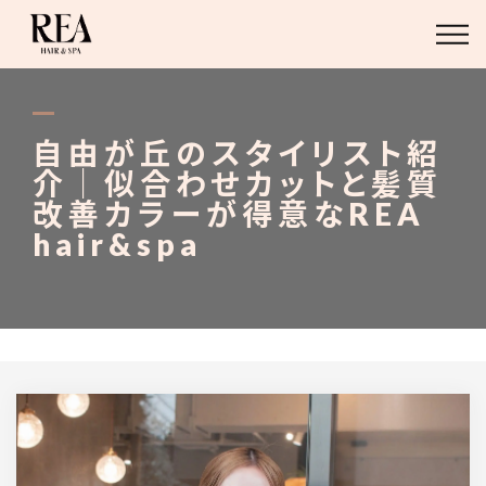
ABOUT
BLOG
自由が丘のスタイリスト紹
介｜似合わせカットと髪質
STAFF
改善カラーが得意なREA
hair&spa
STYLE
MENU
ACCESS
03-6421-2751