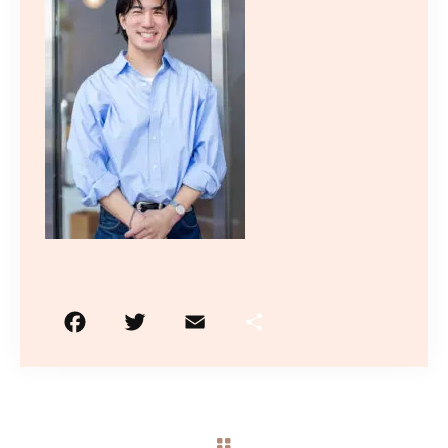
10:00〜19:00
（最終受付はメニューにより異なります）
火曜日定休/予約制
ご予約はこちら
F
T
E
共
a
w
m
有
c
it
ai
e
te
l