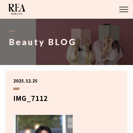
ABOUT
BLOG
Beauty BLOG
STAFF
STYLE
2025.12.25
MENU
IMG_7112
ACCESS
03-6421-2751