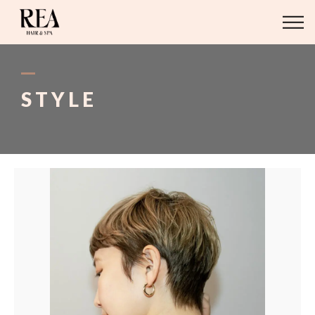
ABOUT
BLOG
STYLE
STAFF
STYLE
MENU
ACCESS
03-6421-2751