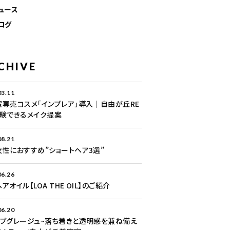
ュース
ログ
CHIVE
03.11
室専売コスメ「インプレア」導入｜自由が丘RE
体験できるメイク提案
08.21
性におすすめ”ショートヘア3選”
06.26
アオイル【LOA THE OIL】のご紹介
06.20
ーブグレージュ~落ち着きと透明感を兼ね備え