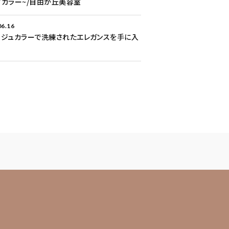
アカラー~/自由が丘美容室
06.16
ージュカラーで洗練されたエレガンスを手に入