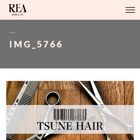
ABOUT
BLOG
IMG_5766
STAFF
STYLE
MENU
ACCESS
03-6421-2751