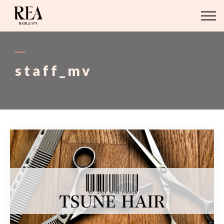
ABOUT
BLOG
staff_mv
STAFF
STYLE
MENU
ACCESS
03-6421-2751